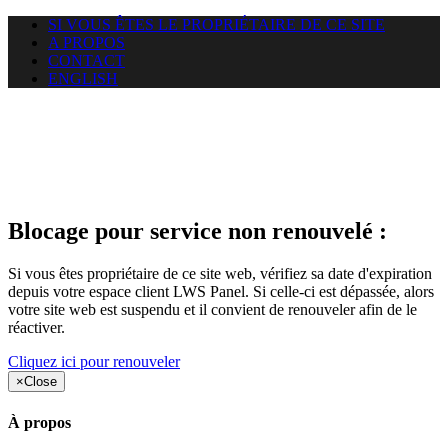
SI VOUS ÊTES LE PROPRIÉTAIRE DE CE SITE
A PROPOS
CONTACT
ENGLISH
Le site web chalais.net auquel
vous essayez d’accéder est
suspendu
Blocage pour service non renouvelé :
Si vous êtes propriétaire de ce site web, vérifiez sa date d'expiration
depuis votre espace client LWS Panel. Si celle-ci est dépassée, alors
votre site web est suspendu et il convient de renouveler afin de le
réactiver.
Cliquez ici pour renouveler
×
Close
À propos