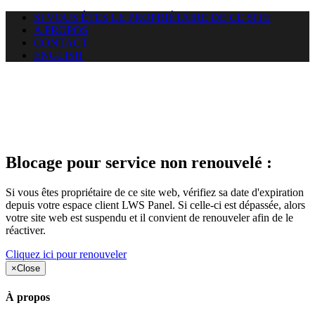
SI VOUS ÊTES LE PROPRIÉTAIRE DE CE SITE
A PROPOS
CONTACT
ENGLISH
Le site web chalais.net auquel
vous essayez d’accéder est
suspendu
Blocage pour service non renouvelé :
Si vous êtes propriétaire de ce site web, vérifiez sa date d'expiration
depuis votre espace client LWS Panel. Si celle-ci est dépassée, alors
votre site web est suspendu et il convient de renouveler afin de le
réactiver.
Cliquez ici pour renouveler
×
Close
À propos