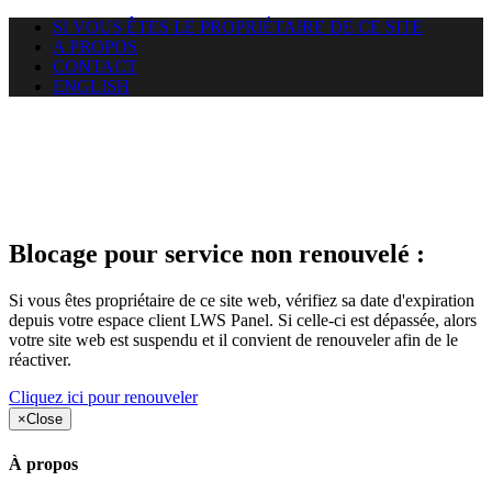
SI VOUS ÊTES LE PROPRIÉTAIRE DE CE SITE
A PROPOS
CONTACT
ENGLISH
Le site web chalais.net auquel
vous essayez d’accéder est
suspendu
Blocage pour service non renouvelé :
Si vous êtes propriétaire de ce site web, vérifiez sa date d'expiration
depuis votre espace client LWS Panel. Si celle-ci est dépassée, alors
votre site web est suspendu et il convient de renouveler afin de le
réactiver.
Cliquez ici pour renouveler
×
Close
À propos