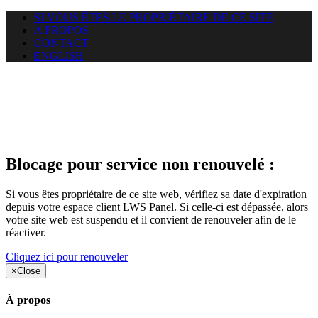
SI VOUS ÊTES LE PROPRIÉTAIRE DE CE SITE
A PROPOS
CONTACT
ENGLISH
Le site web chalais.net auquel
vous essayez d’accéder est
suspendu
Blocage pour service non renouvelé :
Si vous êtes propriétaire de ce site web, vérifiez sa date d'expiration
depuis votre espace client LWS Panel. Si celle-ci est dépassée, alors
votre site web est suspendu et il convient de renouveler afin de le
réactiver.
Cliquez ici pour renouveler
×
Close
À propos