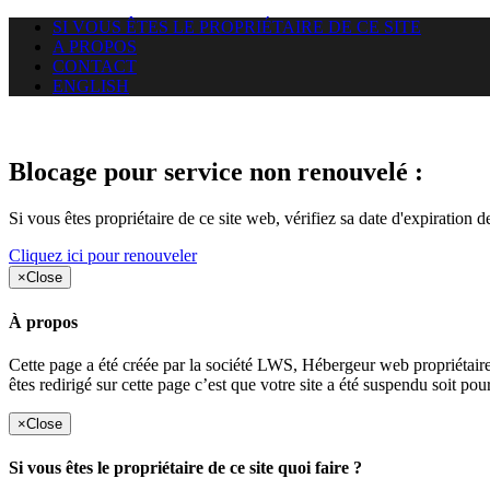
SI VOUS ÊTES LE PROPRIÉTAIRE DE CE SITE
A PROPOS
CONTACT
ENGLISH
Le site web chalais.net auquel v
Blocage pour service non renouvelé :
Si vous êtes propriétaire de ce site web, vérifiez sa date d'expiration 
Cliquez ici pour renouveler
×
Close
À propos
Cette page a été créée par la société LWS, Hébergeur web proprié
êtes redirigé sur cette page c’est que votre site a été suspendu soit po
×
Close
Si vous êtes le propriétaire de ce site quoi faire ?