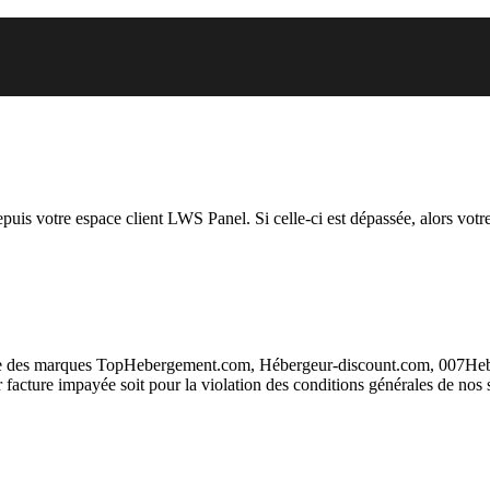
ous essayez d’accéder est suspen
depuis votre espace client LWS Panel. Si celle-ci est dépassée, alors votre
taire des marques TopHebergement.com, Hébergeur-discount.com, 007H
ur facture impayée soit pour la violation des conditions générales de nos 